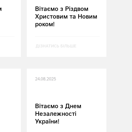
м
Вітаємо з Різдвом
Христовим та Новим
роком!
ДІЗНАТИСЬ БІЛЬШЕ
24.08.2025
Вітаємо з Днем
Незалежності
України!