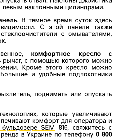
опускать отвал. Наклоны джойстика
и левым наклонными цилиндрами.
анель
. В темное время суток здесь
 видимости. С этой панели также
 стеклоочистители с омывателями,
к.
твенное,
комфортное кресло с
ть рычаг, с помощью которого можно
жении. Кроме этого кресло можно
. Большие и удобные подлокотники
рыхлитель, поднимать или опускать
ехнологиях, которые увеличивают
спечивают комфорт для оператора и
 бульдозере SEM
816, свяжитесь с
бренда в Украине по телефону
0 800