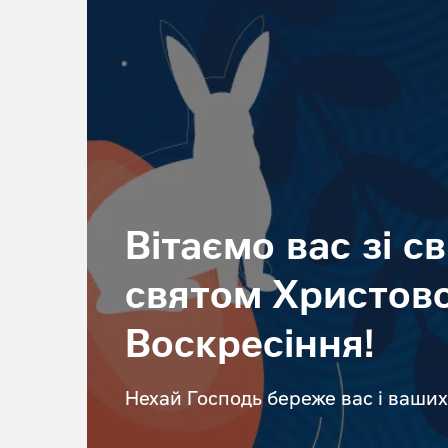
Вітаємо вас зі с
святом Христов
Воскресіння!
Нехай Господь береже вас і ваших