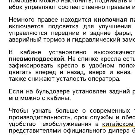
помощью можно наклонять, поднимать и 
вбок управляют соответственно правым 
Немного правее находится
кнопочная п
включается подсветка для улучшения
управляются передние и задние фары,
аварийный тормоз и гидравлический замо
В кабине установлено высококачес
пневмоподвеской
. На спинке кресла ес
зафиксировать кресло в удобном поло
двигать вперед и назад, вверх и вниз
также снижают усталость оператора.
Если на бульдозере установлен задний 
его можно с кабины.
Чтобы узнать больше о современных т
производительность, срок службы и обе
удобство техобслуживания в
китайском
представителями официального дилера 