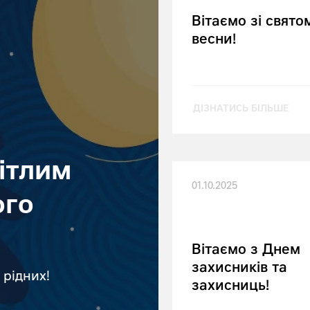
Вітаємо зі свято
весни!
ДІЗНАТИСЬ БІЛЬШЕ
вітлим
01.10.2025
ого
Вітаємо з Днем
захисників та
 рідних!
захисниць!