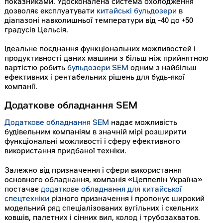
показниками. Удосконалена система охолодження
дозволяє експлуатувати
китайські бульдозери
в
діапазоні навколишньої температури від -40 до +50
градусів Цельсія.
Ідеальне поєднання функціональних можливостей і
продуктивності даних машини з більш ніж прийнятною
вартістю робить
бульдозери SEM
одним з найбільш
ефективних і рентабельних рішень для будь-якої
компанії.
Додаткове обладнання SEM
Додаткове обладнання SEM
надає можливість
будівельним компаніям в значній мірі розширити
функціональні можливості і сферу ефективного
використання придбаної техніки.
Залежно від призначення і сфери використання
основного обладнання, компанія «Цеппелін Україна»
постачає
додаткове обладнання для китайської
спецтехніки
різного призначення і пропонує широкий
модельний ряд спеціалізованих вугільних і скельних
ковшів, палетних і сінних вил, колод і трубозахватов.