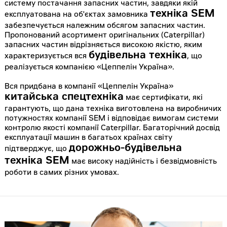
систему постачання запасних частин, завдяки якій
техніка SEM
експлуатована на об'єктах замовника
забезпечується належним обсягом запасних частин.
Пропонований асортимент оригінальних (Caterpillar)
запасних частин відрізняється високою якістю, яким
будівельна техніка
характеризується вся
, що
реалізується компанією «Цеппелін Україна».
Вся придбана в компанії «Цеппелін Україна»
китайська спецтехніка
має сертифікати, які
гарантують, що дана техніка виготовлена ​​на виробничих
потужностях компанії SEM і відповідає вимогам системи
контролю якості компанії Caterpillar. Багаторічний досвід
експлуатації машин в багатьох країнах світу
дорожньо-будівельна
підтверджує, що
техніка SEM
має високу надійність і безвідмовність
роботи в самих різних умовах.