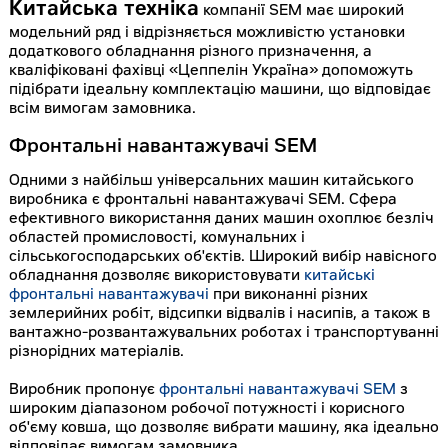
Китайська техніка
компанії SEM має широкий
модельний ряд і відрізняється можливістю установки
додаткового обладнання різного призначення, а
кваліфіковані фахівці «Цеппелін Україна» допоможуть
підібрати ідеальну комплектацію машини, що відповідає
всім вимогам замовника.
Фронтальні навантажувачі SEM
Одними з найбільш універсальних машин китайського
виробника є фронтальні навантажувачі SEM. Сфера
ефективного використання даних машин охоплює безліч
областей промисловості, комунальних і
сільськогосподарських об'єктів. Широкий вибір навісного
обладнання дозволяє використовувати
китайські
фронтальні навантажувачі
при виконанні різних
землерийних робіт, відсипки відвалів і насипів, а також в
вантажно-розвантажувальних роботах і транспортуванні
різнорідних матеріалів.
Виробник пропонує
фронтальні навантажувачі SEM
з
широким діапазоном робочої потужності і корисного
об'єму ковша, що дозволяє вибрати машину, яка ідеально
відповідає вимогам замовника.