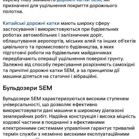
окрему нішу займають
дорожні катки SEM
, які
призначені для ущільнення покриття дорожнього
полотна.
Китайські дорожні катки
мають широку сферу
застосування і використовуються при будівельних
роботах автомобільних і залізничних доріг,
облаштування аеропортів, міських алей та інших об'єктів
цивільного та промислового будівництва, в яких
підготовчі роботи на будівельних майданчиках
передбачають операції ущільнення поверхні грунту.
Залежно від способу пересування розрізняють самохідні
та причіпні дорожні катки SEM, а за принципом дії
машини діляться на статичні і вібраційні.
Бульдозери SEM
Бульдозери SEM характеризуються високим ступенем
універсальності, що дозволяє ефективно
використовувати дані машини в широкому діапазоні
землерийних робіт. Надійна конструкція і висока міцність
ходової частини в поєднанні з ефективними
електронними системами управління гарантує тривалий
термін служби з незмінно високими експлуатаційними