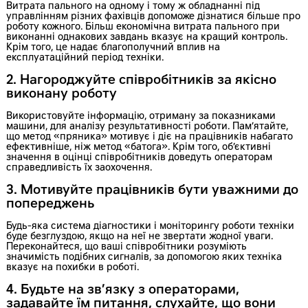
Витрата пального на одному і тому ж обладнанні під
управлінням різних фахівців допоможе дізнатися більше про
роботу кожного. Більш економічна витрата пального при
виконанні однакових завдань вказує на кращий контроль.
Крім того, це надає благополучний вплив на
експлуатаційний період техніки.
2. Нагороджуйте співробітників за якісно
виконану роботу
Використовуйте інформацію, отриману за показниками
машини, для аналізу результативності роботи. Пам’ятайте,
що метод «пряника» мотивує і діє на працівників набагато
ефективніше, ніж метод «батога». Крім того, об’єктивні
значення в оцінці співробітників доведуть операторам
справедливість їх заохочення.
3. Мотивуйте працівників бути уважними до
попереджень
Будь-яка система діагностики і моніторингу роботи техніки
буде безглуздою, якщо на неї не звертати жодної уваги.
Переконайтеся, що ваші співробітники розуміють
значимість подібних сигналів, за допомогою яких техніка
вказує на похибки в роботі.
4. Будьте на зв’язку з операторами,
задавайте їм питання, слухайте, що вони