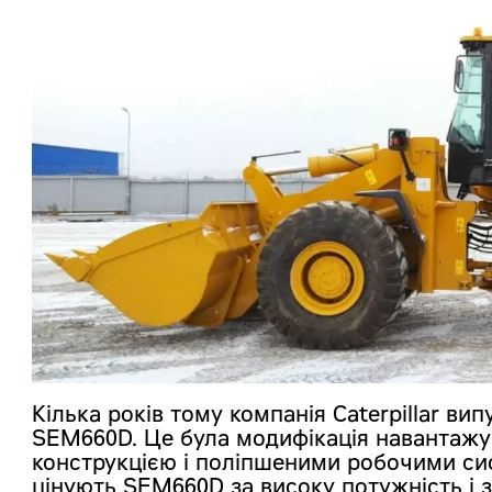
Кілька років тому компанія Caterpillar в
SEM660D. Це була модифікація навантаж
конструкцією і поліпшеними робочими си
цінують SEM660D за високу потужність і з