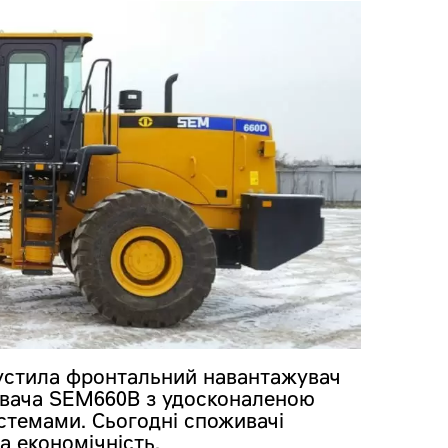
ипустила фронтальний навантажувач
увача SEM660B з удосконаленою
стемами. Сьогодні споживачі
а економічність.