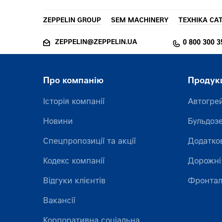
ZEPPELIN GROUP
SEM MACHINERY
ТЕХНІКА CA
ZEPPELIN@ZEPPELIN.UA
0 800 300 3
Про компанію
Продук
Історія компанії
Автогре
Новини
Бульдоз
Спецпропозиції та акції
Додатко
Кодекс компанії
Дорожні
Відгуки клієнтів
Фронтал
Вакансії
Корпоративна соціальна