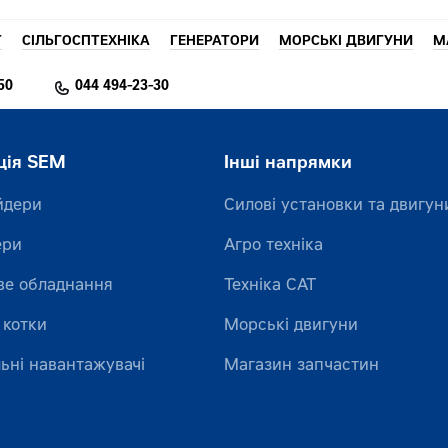
T
СІЛЬГОСПТЕХНІКА
ГЕНЕРАТОРИ
МОРСЬКІ ДВИГУНИ
М
50
044 494-23-30
ція SEM
Інші напрямки
йдери
Силові установки та двигун
ери
Агро техніка
ве обладнання
Техніка CAT
 котки
Морські двигуни
ьні навантажувачі
Магазин запчастин