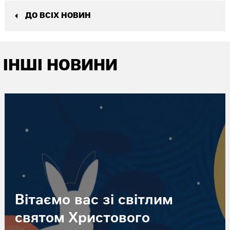
ДО ВСІХ НОВИН
ІНШІ НОВИНИ
Вітаємо вас зі світлим
святом Христового