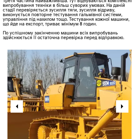
Третя частина найважливіша. Тут відбуваються комплексні
випробування техніки в більш суворих умовах. На даній
стадії перевіряється зусилля тяги, зусилля відриву,
виконується повторне тестування гальмівної системи,
управління під нахилом тощо. Тестування кожної машини,
що йде на експорт, триває мінімум 8 годин.
По успішному закінченню машини всіх випробувань
здійснюється її остаточна перевірка перед відправкою.