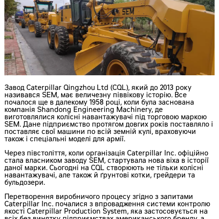
Завод Caterpillar Qingzhou Ltd (CQL), який до 2013 року
називався SEM, має величезну піввікову історію. Все
почалося ще в далекому 1958 році, коли була заснована
компанія Shandong Engineering Machinery, де
виготовлялися колісні навантажувачі під торговою маркою
SEM. Дане підприємство протягом довгих років поставляло і
поставляє свої машини по всій земній кулі, враховуючи
також і спеціальні моделі для армії.
Через півстоліття, коли організація Caterpillar Inc. офіційно
стала власником заводу SEM, стартувала нова віха в історії
даної марки. Сьогодні на CQL створюють не тільки колісні
навантажувачі, але також й ґрунтові котки, грейдери та
бульдозери.
Перетворення виробничого процесу згідно з запитами
Caterpillar Inc. почалися з впровадження системи контролю
якості Caterpillar Production System, яка застосовується на