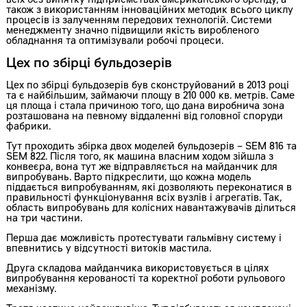
всіх без винятку підприємствах американського бренду, а
також з використанням інноваційних методик всього циклу
процесів із залученням передових технологій. Системи
менеджменту значно підвищили якість виробленого
обладнання та оптимізували робочі процеси.
Цех по збірці бульдозерів
Цех по збірці бульдозерів був сконструйований в 2013 році
та є найбільшим, займаючи площу в 210 000 кв. метрів. Саме
ця площа і стала причиною того, що дана виробнича зона
розташована на певному віддаленні від головної споруди
фабрики.
Тут проходить збірка двох моделей бульдозерів – SEM 816 та
SEM 822. Після того, як машина власним ходом зійшла з
конвеєра, вона тут же відправляється на майданчик для
випробувань. Варто підкреслити, що кожна модель
піддається випробуванням, які дозволяють переконатися в
правильності функціонування всіх вузлів і агрегатів. Так,
область випробувань для колісних навантажувачів ділиться
на три частини.
Перша дає можливість протестувати гальмівну систему і
впевнитись у відсутності витоків мастила.
Друга складова майданчика використовується в цілях
випробування керованості та коректної роботи рульового
механізму.