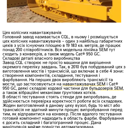
Цех колісних навантажувачів
Головний завод називається CQL, в ньому і розміщується
цех колісних навантажувачів – один з найбільш габаритних
цехів з усіх існуючих площею в 19 183 кв. метрів, де працює
понад 200 співробітників. Вся модельна лінійка SEM тут
сходить з конвеєрів, а також модель Cat® 950 GC.
Складові деталі власного виробництва
Завод CQL створює не просто машини для вирішення
окремого переліку завдань. Так, в 2010 був побудований цех з
виготовлення мостів і трансмісій, що включає в себе 4 зони:
створення компонентів, складання, тестування і
фарбування. На перших двох виробляють трансмісії та
мости, що застосовуються на
навантажувачах SEM
і Cat®
950 GC, деякі складові ходової частини для
бульдозерів SEM
,
а також вібраційні механізми ґрунтових котків.
В області тестування стоять стенди для випробувань, де
здійснюється перевірка коректності роботи всіх складових.
Жоден виготовлений в даному цеху вузол, будь то міст або
трансмісія не здатний минути процес випробування перед
тим, як відправитися на конвеєр. Після вдалого тестування
готовий компонент надходить в область фарби. Фарбування
є досить складний і багатогранний процес. Дана
маніпуляція майже повністю автоматизована.