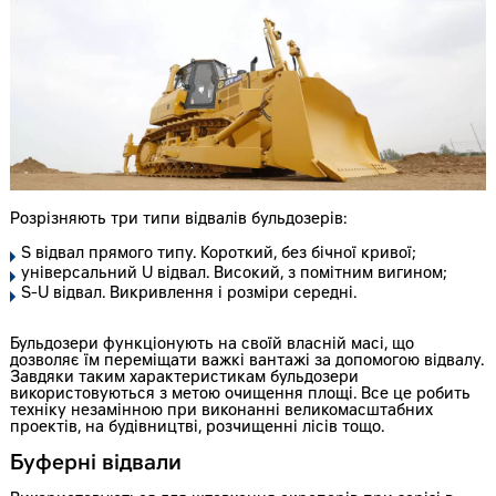
Розрізняють три типи відвалів бульдозерів:
S відвал прямого типу. Короткий, без бічної кривої;
універсальний U відвал. Високий, з помітним вигином;
S-U відвал. Викривлення і розміри середні.
Бульдозери функціонують на своїй власній масі, що
дозволяє їм переміщати важкі вантажі за допомогою відвалу.
Завдяки таким характеристикам бульдозери
використовуються з метою очищення площі. Все це робить
техніку незамінною при виконанні великомасштабних
проектів, на будівництві, розчищенні лісів тощо.
Буферні відвали