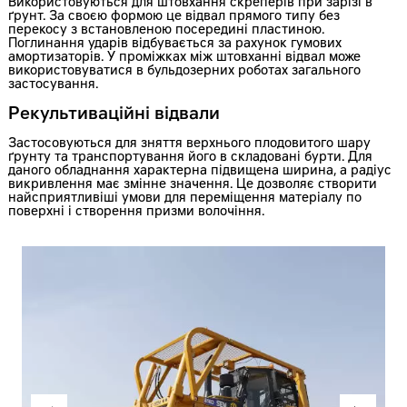
Використовуються для штовхання скреперів при зарізі в
ґрунт. За своєю формою це відвал прямого типу без
перекосу з встановленою посередині пластиною.
Поглинання ударів відбувається за рахунок гумових
амортизаторів. У проміжках між штовханні відвал може
використовуватися в бульдозерних роботах загального
застосування.
Рекультиваційні відвали
Застосовуються для зняття верхнього плодовитого шару
ґрунту та транспортування його в складовані бурти. Для
даного обладнання характерна підвищена ширина, а радіус
викривлення має змінне значення. Це дозволяє створити
найсприятливіші умови для переміщення матеріалу по
поверхні і створення призми волочіння.