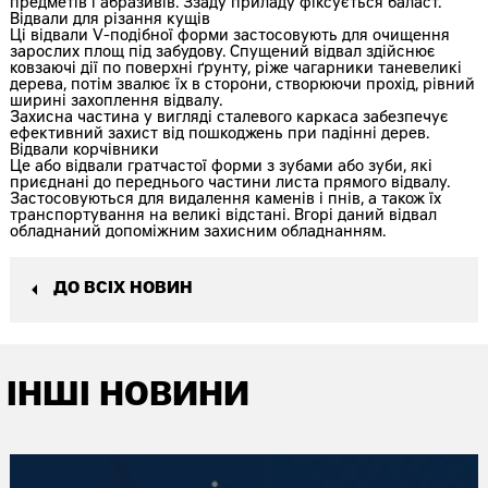
предметів і абразивів. Ззаду приладу фіксується баласт.
Відвали для різання кущів
Ці відвали V-подібної форми застосовують для очищення
зарослих площ під забудову. Спущений відвал здійснює
ковзаючі дії по поверхні ґрунту, ріже чагарники таневеликі
дерева, потім звалює їх в сторони, створюючи прохід, рівний
ширині захоплення відвалу.
Захисна частина у вигляді сталевого каркаса забезпечує
ефективний захист від пошкоджень при падінні дерев.
Відвали корчівники
Це або відвали гратчастої форми з зубами або зуби, які
приєднані до переднього частини листа прямого відвалу.
Застосовуються для видалення каменів і пнів, а також їх
транспортування на великі відстані. Вгорі даний відвал
обладнаний допоміжним захисним обладнанням.
ДО ВСІХ НОВИН
ІНШІ НОВИНИ