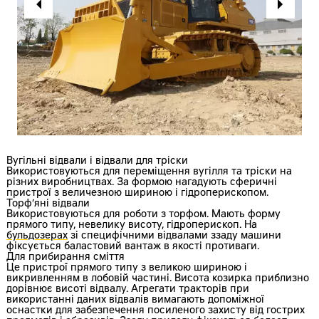
Вугільні відвали і відвали для тріски
Використовуються для переміщення вугілля та тріски на
різних виробництвах. За формою нагадують сферичні
пристрої з величезною шириною і гідроперископом.
Торф’яні відвали
Використовуються для роботи з торфом. Мають форму
прямого типу, невелику висоту, гідроперископ. На
бульдозерах
зі специфічними відвалами ззаду машини
фіксується баластовий вантаж в якості противаги.
Для прибирання сміття
Це пристрої прямого типу з великою шириною і
викривленням в лобовій частині. Висота козирка приблизно
дорівнює висоті відвалу. Агрегати тракторів при
використанні даних відвалів вимагають допоміжної
оснастки для забезпечення посиленого захисту від гострих