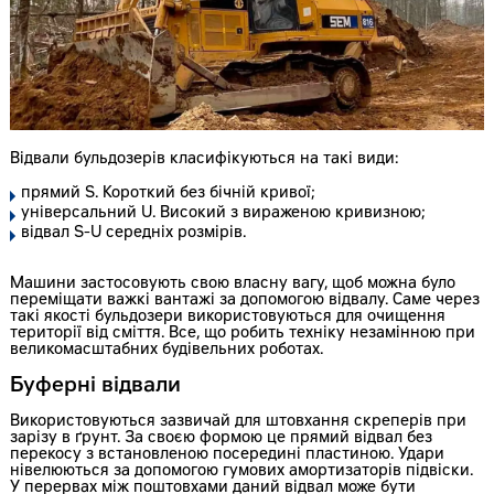
Відвали бульдозерів класифікуються на такі види:
прямий S. Короткий без бічній кривої;
універсальний U. Високий з вираженою кривизною;
відвал S-U середніх розмірів.
Машини застосовують свою власну вагу, щоб можна було
переміщати важкі вантажі за допомогою відвалу. Саме через
такі якості бульдозери використовуються для очищення
території від сміття. Все, що робить техніку незамінною при
великомасштабних будівельних роботах.
Буферні відвали
Використовуються зазвичай для штовхання скреперів при
зарізу в ґрунт. За своєю формою це прямий відвал без
перекосу з встановленою посередині пластиною. Удари
нівелюються за допомогою гумових амортизаторів підвіски.
У перервах між поштовхами даний відвал може бути