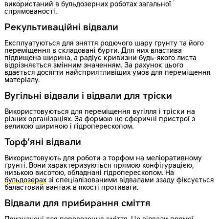
використаний в бульдозерних роботах загальної
спрямованості.
Рекультиваційні відвали
Експлуатуються для зняття родючого шару ґрунту та його
переміщення в складовані бурти. Для них властива
підвищена ширина, а радіус кривизни будь-якого листа
відрізняється змінним значенням. За рахунок цього
вдається досягти найсприятливіших умов для переміщення
матеріалу.
Вугільні відвали і відвали для тріски
Використовуються для переміщення вугілля і тріски на
різних організаціях. За формою це сферичні пристрої з
великою шириною і гідроперескопом.
Торф’яні відвали
Використовують для роботи з торфом на меліоративному
ґрунті. Вони характеризуються прямою конфігурацією,
низькою висотою, обладнані гідроперескопом. На
бульдозерах
зі спеціалізованими відвалами ззаду фіксується
баластовий вантаж в якості противаги.
Відвали для прибирання сміття