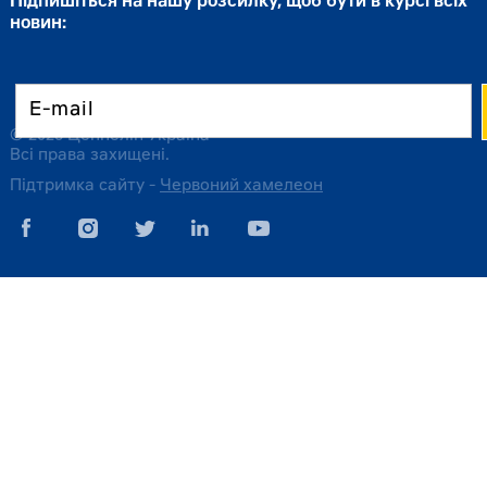
Підпишіться на нашу розсилку, щоб бути в курсі всіх
новин:
© 2026 Цеппелін Україна
Всі права захищені.
Підтримка сайту -
Червоний хамелеон