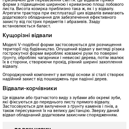
Призначені для перевезення сміття. Це відвали прямої
форми з підвищеною шириною і кривизною площі лобового
листа. Висота козирка приблизно така ж, як і у відвалу.
Агрегати трактора при експлуатації цих відвалів вимагають
додаткового обладнання для забезпечення ефективного
захисту від гострих предметів і абразивів. Ззаду
встановлюється баласт.
Кущорізні відвали
Моделі V-подібної форми застосовуються для розчищення
території під будівництво. Опущений відвал у вигляді різака
гострокутної форми виробляє ковзаючі рухи по поверхні
ґрунту, обробляє чагарники і невисокі дерева, потім звалює
їх в сторони, створюючи прохід, рівний ширині захоплення
відвалу.
Огороджуючий компонент у вигляді основи зі сталі створює
надійний захист від пошкоджень при падінні дерев.
Відвали-корчівники
Це відвали або ґратчастого виду з зубами або окремі зуби,
які фіксуються до переднього листу прямого відвалу.
Застосовуються для вилучення з ґрунту каменів і пнів, а
також пересування їх на велику дистанцію. Зверху даний
відвал обладнаний додатковим захисним спорядженням.