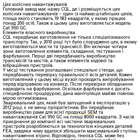
Цех колісних навантажувачів
Головний завод має назву CQL, де і розміщується цех
колісних навантажувачів – один із наймасштабніших цехів,
площа якого становить 19 183 квадратів, у якому працює
понад 200 осіб. Також в цьому цеху виготовляється модель
Cat 950 GC.
Елементи власного виробництва
CQL передбачає виготовлення не тільки спеціалізованого
транспорту. Так, у 2010 році тут було споруджено цех, в якому
виготовляються мости та трансмісії. Він включає чотири
зони: виготовлення елементів, складання, тестування і
фарбування. Перші дві передбачають виробництво
трансмісій та мостів, а також елементів ходової та
вібраційних пристроїв.
У місці тестування розташовані спеціальні стенди, що
передбачають перевірку правильності всіх деталей. Кожен
виготовлений у цьому місці вузол проходить випробування
перед відправкою на конвеєр. Після перевірки обладнання
надходить на фарбування. Оскільки фарбування є досить
специфічною процедурою, дана маніпуляція майже повною
мірою оптимізована.
Зварювальний цех, який був запущений в експлуатацію у
2012 році, є не менш пріоритетним. Він передбачає
виробництво рами для всієї
продукції SEM
та
навантажувачів Cat 950 GC на площі 8000 квадратів. З часів
приєднання до компанії всі частини зварювальних
пристроїв розробляються за технологією кінцевих деталей
FEA, завдяки чому вдалося збільшити максимальний ступінь
навантаження втричі. Відповідно, техніка CQL може без