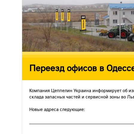
Переезд офисов в Одессе
Компания Цеппелин Украина информирует об из
склада запасных частей и сервисной зоны во
Ль
Новые адреса следующие: