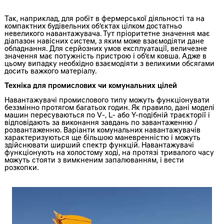
Так, наприклад, для робіт в фермерської діяльності та на
компактних будівельних об’єктах цілком достатньо
невеликого навантажувача. Тут пріоритетне значення має
діапазон навісних систем, з яким може взаємодіяти дане
обладнання. Для серйозних умов експлуатації, величезне
значення має потужність пристрою і об’єм ковша. Адже в
цьому випадку необхідно взаємодіяти з великими обсягами
досить важкого матеріалу.
Техніка для промислових чи комунальних цілей
Навантажувачі промислового типу можуть функціонувати
беззмінно протягом багатьох годин. Як правило, дані моделі
машин пересуваються по V-, L- або Y-подібній траєкторії і
відповідають за виконання завдань по завантаженню /
розвантаженню. Варіанти комунальних навантажувачів
характеризуються ще більшою маневренністю і можуть
здійснювати ширший спектр функцій. Навантажувачі
функціонують на холостому ході, на протязі тривалого часу
можуть стояти з вимкненим запалюванням, і вести
розкопки.