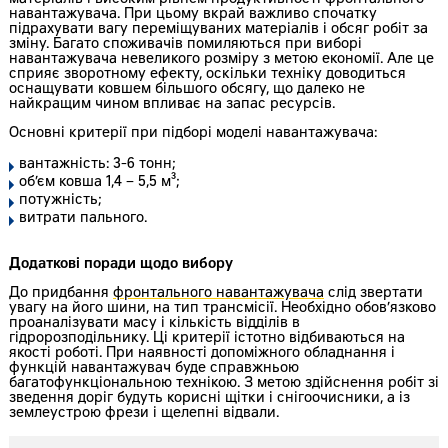
навантажувача. При цьому вкрай важливо спочатку
підрахувати вагу переміщуваних матеріалів і обсяг робіт за
зміну. Багато споживачів помиляються при виборі
навантажувача невеликого розміру з метою економії. Але це
сприяє зворотному ефекту, оскільки техніку доводиться
оснащувати ковшем більшого обсягу, що далеко не
найкращим чином впливає на запас ресурсів.
Основні критерії при підборі моделі навантажувача:
вантажність: 3-6 тонн;
об’єм ковша 1,4 – 5,5 м³;
потужність;
витрати пального.
Додаткові поради щодо вибору
До придбання
фронтального навантажувача
слід звертати
увагу на його шини, на тип трансмісії. Необхідно обов’язково
проаналізувати масу і кількість відділів в
гідророзподільнику. Ці критерії істотно відбиваються на
якості роботі. При наявності допоміжного обладнання і
функцій навантажувач буде справжньою
багатофункціональною технікою. З метою здійснення робіт зі
зведення доріг будуть корисні щітки і снігоочисники, а із
землеустрою фрези і щелепні відвали.