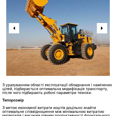
З урахуванням області експлуатації обладнання і намічених
цілей, підбирається оптимальна модифікація транспорту,
після чого підбирають робочі параметри техніки.
Типорозмір
З метою економної витрати коштів доцільно знайти
оптимальне співвідношення між мінімальною витратою
матеріалів і високим рівнем продуктивності фронтального