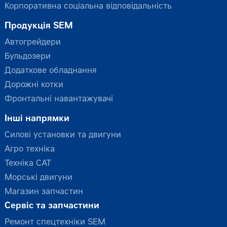
Корпоративна соціальна відповідальність
Продукція SEM
Автогрейдери
Бульдозери
Додаткове обладнання
Дорожні котки
Фронтальні навантажувачі
Інші напрямки
Силові установки та двигуни
Агро техніка
Техніка CAT
Морські двигуни
Магазин запчастин
Сервіс та запчастини
Ремонт спецтехніки SEM