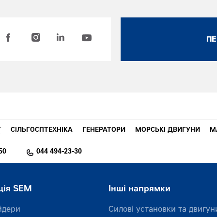
ПЕ
T
СІЛЬГОСПТЕХНІКА
ГЕНЕРАТОРИ
МОРСЬКІ ДВИГУНИ
М
50
044 494-23-30
ція SEM
Інші напрямки
йдери
Силові установки та двигун