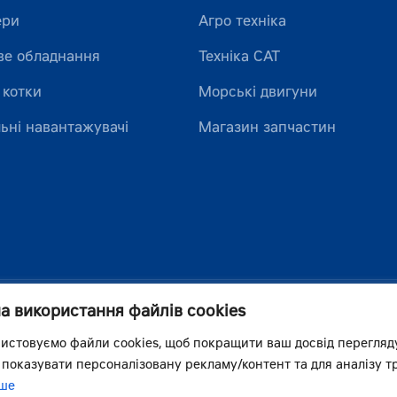
ери
Агро техніка
ве обладнання
Техніка CAT
 котки
Морські двигуни
ьні навантажувачі
Магазин запчастин
на використання файлів cookies
истовуємо файли cookies, щоб покращити ваш досвід перегляд
 показувати персоналізовану рекламу/контент та для аналізу тр
ше