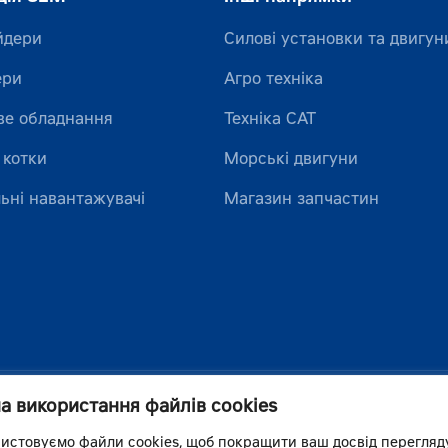
йдери
Силові установки та двигун
ери
Агро техніка
ве обладнання
Техніка CAT
 котки
Морські двигуни
ьні навантажувачі
Магазин запчастин
на використання файлів cookies
истовуємо файли cookies, щоб покращити ваш досвід перегляд