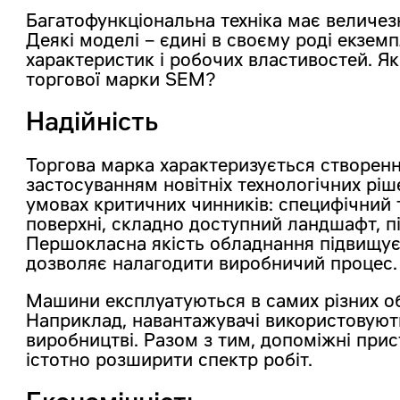
Багатофункціональна техніка має величез
Деякі моделі – єдині в своєму роді екземп
характеристик і робочих властивостей. Як
торгової марки SEM?
Надійність
Торгова марка характеризується створенн
застосуванням новітніх технологічних ріш
умовах критичних чинників: специфічний
поверхні, складно доступний ландшафт, п
Першокласна якість обладнання підвищує 
дозволяє налагодити виробничий процес.
Машини експлуатуються в самих різних об
Наприклад, навантажувачі використовуютьс
виробництві. Разом з тим, допоміжні прист
істотно розширити спектр робіт.