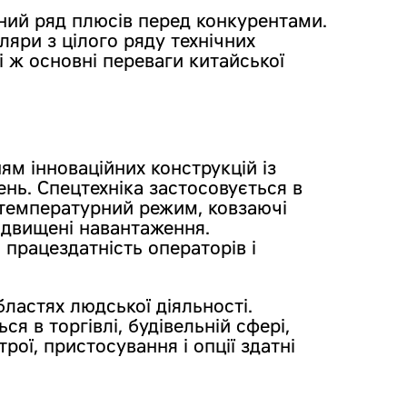
ний ряд плюсів перед конкурентами.
ляри з цілого ряду технічних
і ж основні переваги китайської
ям інноваційних конструкцій із
ень. Спецтехніка застосовується в
 температурний режим, ковзаючі
ідвищені навантаження.
працездатність операторів і
ластях людської діяльності.
я в торгівлі, будівельній сфері,
рої, пристосування і опції здатні