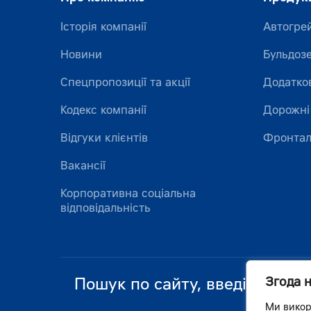
Історія компанії
Автогре
Новини
Бульдоз
Спецпропозиції та акції
Додатко
Кодекс компанії
Дорожні
Відгуки клієнтів
Фронтал
Вакансії
Корпоративна соціальна
відповідальність
Згода 
Ми викор