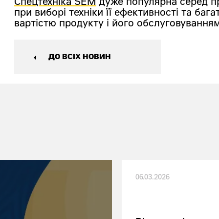
Спецтехніка SEM
дуже популярна серед пр
при виборі техніки її ефективності та баг
вартістю продукту і його обслуговування
ДО ВСІХ НОВИН
06.03.2026