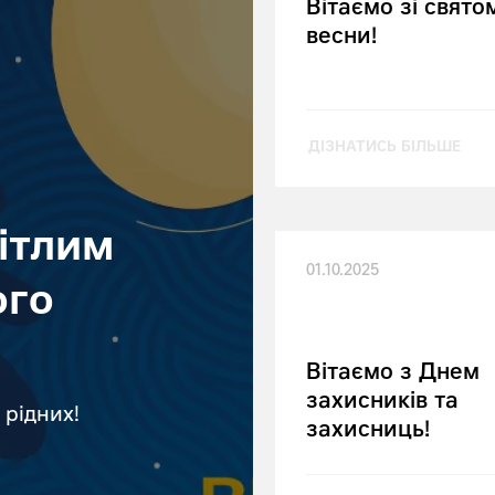
Вітаємо зі свято
весни!
ДІЗНАТИСЬ БІЛЬШЕ
вітлим
01.10.2025
ого
Вітаємо з Днем
захисників та
 рідних!
захисниць!