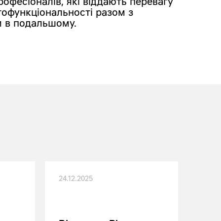
офесіоналів, які віддають перевагу
атофункціональності разом з
м в подальшому.
24.12.2025