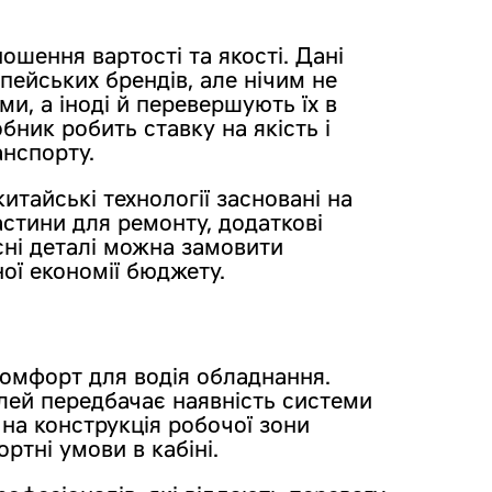
ношення вартості та якості. Дані
ейських брендів, але нічим не
и, а іноді й перевершують їх в
бник робить ставку на якість і
анспорту.
китайські технології засновані на
астини для ремонту, додаткові
сні деталі можна замовити
ної економії бюджету.
омфорт для водія обладнання.
лей передбачає наявність системи
на конструкція робочої зони
тні умови в кабіні.