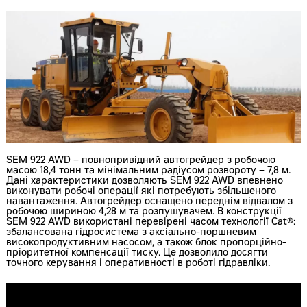
SEM 922 AWD – повнопривідний автогрейдер з робочою
масою 18,4 тонн та мінімальним радіусом розвороту – 7,8 м.
Дані характеристики дозволяють SEM 922 AWD впевнено
виконувати робочі операції які потребують збільшеного
навантаження. Автогрейдер оснащено переднім відвалом з
робочою шириною 4,28 м та розпушувачем. В конструкції
SEM 922 AWD використані перевірені часом технології Cat®:
збалансована гідросистема з аксіально-поршневим
високопродуктивним насосом, а також блок пропорційно-
пріоритетної компенсації тиску. Це дозволило досягти
точного керування і оперативності в роботі гідравліки.