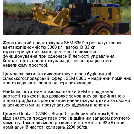
Фронтальний навантажувач SEM 636D з розрахунковою
вантажопідйомністю 3000 кг і вагою 10133 кг
характеризується маневреністю і швидкістю
функціонування при одночасній легкості управління.
Компактність навантажувача дозволяє працювати в
невеликому просторі.
Ця модель активно використовується в будівництві і
сільськогосподарській сфері. SEM 636D – надійний помічник
при складуванні зерна на зерносховищах.
Найбільш істотним плюсом техніки SEM є поєднання
вартості та якості, що дозволяє замовнику за прийнятною
ціною придбати фронтальний навантажувач, який за своїми
властивостями не поступається відомим аналогам.
Двигун Deutz TD226B – Stage 1 з робочим об’ємом 6,75 л
відрізняється продуктивністю і відмінним запасом крутного
моменту. Також він може розвивати потужність 92 кВт при
номінальній частоті коливань 2200 об/хв.