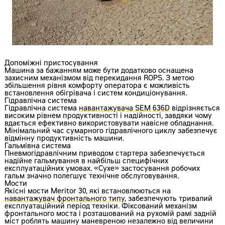
Допоміжні пристосування
Машина за бажанням може бути додатково оснащена
захисним механізмом від перекидання ROPS. З метою
збільшення рівня комфорту оператора є можливість
встановлення обігрівача і систем кондиціонування.
Гідравлічна система
Гідравлічна система
навантажувача SEM 636D
відрізняється
високим рівнем продуктивності і надійності, завдяки чому
вдається ефективно використовувати навісне обладнання.
Мінімальний час сумарного гідравлічного циклу забезпечує
відмінну продуктивність машини.
Гальмівна система
Пневмогідравлічним приводом стартера забезпечується
надійне гальмування в найбільш специфічних
експлуатаційних умовах. «Сухе» застосування робочих
гальм значно полегшує технічне обслуговування.
Мости
Якісні мости Meritor 30, які встановлюються на
навантажувач фронтального тип
у, забезпечують тривалий
експлуатаційний період техніки. Фіксований механізм
фронтального моста і розташований на рухомій рамі задній
міст роблять машину маневреною незалежно від величини