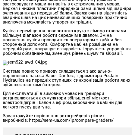
Потужна тягова рама коробчатого перетину дозволяє
застосовувати машини навіть в екстремальних умовах.
Верхня і нижня пластини передньої рами цільні від шарніра
зчленування до передньої балки. Зважаючи на відсутність
зварних швів на цих найважливіших поверхнях практично
виключена можливість утворення тріщин.
Куліса переміщення поворотного круга з сімома отворами
збільшує діапазон роботи середнім відвалом. Зміна
положення куліси проводиться оператором з кабіни без
сторонньої допомоги. Комфортна кабіна розміщена на
передній рамі, покращує оглядовість і зручність управління
робочим обладнанням, зменшує рівень шуму та вібрації.
Система повного приводу складається з аксіально-
поршневого насоса Sauer Danfoss, гідромотора Poclain
Hydraulics на передніх ступицях, синхронізація роботи яких
здійснюється комп’ютером.
Для експлуатації в зимових умовах на грейдери
встановлюються акумулятори збільшеної місткості,
електропідігрів і балон з ефіром, керований з кабіни для
легкого пуску двигуна.
Завантажуйте порівняння автогрейдерів різних
виробників:
https://sem-ua.com/lp/compare-graders/