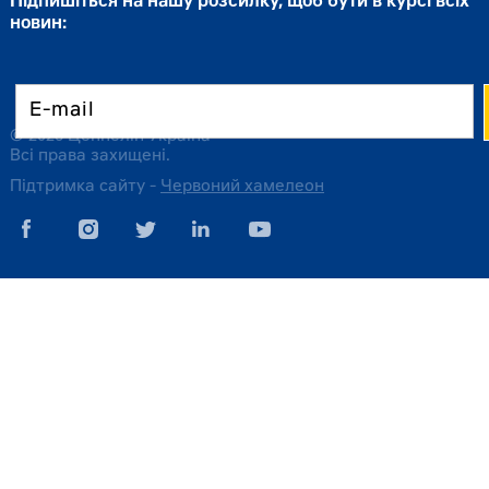
Підпишіться на нашу розсилку, щоб бути в курсі всіх
новин:
© 2026 Цеппелін Україна
Всі права захищені.
Підтримка сайту -
Червоний хамелеон