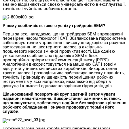
конкурентів. За відгуками власників цієї техніки, машини
значно відрізняються своєю універсальністю в експлуатації,
точністю і чуйністю робочих органів.
У чому особливість такого успіху грейдерів SEM?
Перш за все, нагадаємо, що на грейдерах SEM впроваджені
перевірені часом технології CAT. Збалансована гідросистема
забезпечує точне управління і високу швидкодію за рахунок
застосування не шестерного насоса, а аксіально-
поршневого насоса змінної продуктивності. Ще однією
унікальною особливістю гідравліки SEM є блок
пропорційно-пріоритетної компенсації тиску (PPPC).
Аналогічний використовується на машинах CAT і зовсім
відсутній у інших китайських виробників. Використання
такого насоса і розподільника забезпечує високу плавність,
точність і рівномірну швидкість переміщення робочих
інструментів у всіх напрямках, незалежно від обертів
двигуна і кількості одночасно задіяних гідроциліндрів.
Цільнокований поворотний круг здатний витримувати
надмірні навантаження. Використання замінних вставок,
що зношуються, забезпечує надійне безлюфтове кріплення
робочого обладнання і значно продовжує термін його
служби.