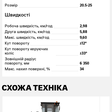
Розмір
20.5-25
Швидкості
Робоча швидкість, км/год
2,98
Друга швидкість, км/год
5,88
Макс. швидкість, км/год
9,60
Кут повороту
±12°
Кут повороту керуючих
коліс
±33°
Зовнішній радіус
повороту, мм
6 350
Макс. нахил поверхні, %
34
СХОЖА ТЕХНІКА