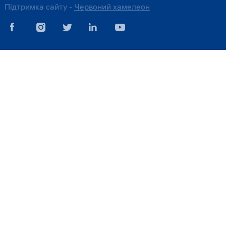
Підтримка сайту -
Червоний хамелеон