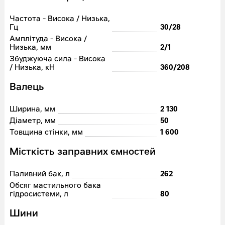
Частота - Висока / Низька,
Гц
30/28
Амплітуда - Висока /
Низька, мм
2/1
Збуджуюча сила - Висока
/ Низька, кН
360/208
Валець
Ширина, мм
2 130
Діаметр, мм
50
Товщина стінки, мм
1 600
Місткість заправних ємностей
Паливний бак, л
262
Обсяг мастильного бака
гідросистеми, л
80
Шини