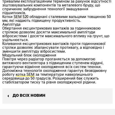
тривалим експлуатаційним терміном за рахунок відсутності
зіштовхувальних компонентів та металевого бруду, що
спричиняє забруднення технології змащування
підшипників.
Котки
SEM 520
обладнані сталевими вальцями товщиною 50
мм, які надають підвищену продуктивність.
Амплітуда
Обертання ексцентрикових вантажів за годинниковою
стрілкою дозволяє досягти максимальної амплітуди
вібросистеми і досягти максимального впливу на грунт, що
ущільнюється.
Коливання ексцентрикових вантажів проти годинникової
стрілки дозволяє збалансувати противагу, а відповідно і
зменшити амплітуду вібросистеми.
Модульний блок охолодження
Повітря через радіатор проганяється за допомогою
витяжного вентилятора з підвищеним ступенем віддачі,
гарантуючи відмінне охолодження всіх систем техніки.
Допоміжна технологія охолодження гарантує безвідмовну
роботу
котка SEM
за температури навколишнього
середовища до 50 градусів. Розширений бак служить
стабілізатором тиску та рівня охолоджуючої рідини.
ДО ВСІХ НОВИН