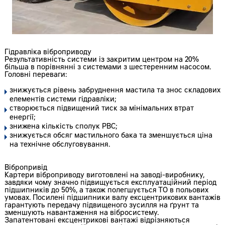
Гідравліка віброприводу
Результативність системи із закритим центром на 20%
більша в порівнянні з системами з шестеренним насосом.
Головні переваги:
знижується рівень забруднення мастила та знос складових
елементів системи гідравліки;
створюється підвищений тиск за мінімальних втрат
енергії;
знижена кількість сполук РВС;
знижується обсяг мастильного бака та зменшується ціна
на технічне обслуговування.
Вібропривід
Картери віброприводу виготовлені на заводі-виробнику,
завдяки чому значно підвищується експлуатаційний період
підшипників до 50%, а також полегшується ТО в польових
умовах. Посилені підшипники валу ексцентрикових вантажів
гарантують передачу підвищеного зусилля на ґрунт та
зменшують навантаження на вібросистему.
Запатентовані ексцентрикові вантажі відрізняються