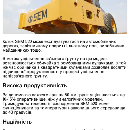
Коток SEM 520 може експлуатуватися на автомобільних
дорогах, залізничному покритті, льотному полі, виробничих
майданчиках тощо.
З метою ущільнення зв’язного ґрунту на цю модель
встановлюється обичайка з ромбовидними кулачками, в той
же час обичайка з квадратними кулачками дозволяє досягти
підвищеної продуктивності у процесі ущільнення
напівзв’язного ґрунту.
Висока продуктивність
За допомогою важкого вальця 50 мм ґрунт ущільнюється на
10-15% оперативніше, ніж у аналогічних моделей.
Тримодульна технологія охолодження SEM 520 може
функціонувати за температури навколишнього середовища
до 43 градусів.
Надійність