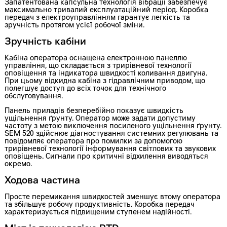
Запатентована капсульна технологія вібрації забезпечує
максимально тривалий експлуатаційний період. Коробка
передач з електроуправлінням гарантує легкість та
зручність протягом усієї робочої зміни.
Зручність кабіни
Кабіна оператора оснащена електронною панеллю
управління, що складається з трирівневої технології
оповіщення та індикатора швидкості коливання двигуна.
При цьому відкидна кабіна з гідравлічним приводом, що
полегшує доступ до всіх точок для технічного
обслуговування.
Панель приладів безперебійно показує швидкість
ущільнення ґрунту. Оператор може задати допустиму
частоту з метою виключення посиленого ущільнення ґрунту.
SEM 520 здійснює діагностування системних регулювань та
повідомляє оператора про помилки за допомогою
трирівневої технології інформування світлових та звукових
оповіщень. Сигнали про критичні відхилення виводяться
окремо.
Ходова частина
Просте перемикання швидкостей зменшує втому оператора
та збільшує робочу продуктивність. Коробка передач
характеризується підвищеним ступенем надійності.